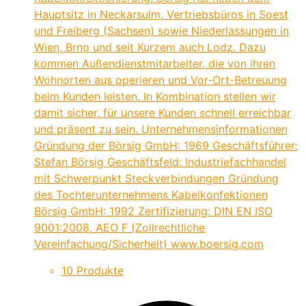
Hauptsitz in Neckarsulm, Vertriebsbüros in Soest
und Freiberg (Sachsen) sowie Niederlassungen in
Wien, Brno und seit Kurzem auch Lodz. Dazu
kommen Außendienstmitarbeiter, die von ihren
Wohnorten aus operieren und Vor-Ort-Betreuung
beim Kunden leisten. In Kombination stellen wir
damit sicher, für unsere Kunden schnell erreichbar
und präsent zu sein. Unternehmensinformationen
Gründung der Börsig GmbH: 1969 Geschäftsführer:
Stefan Börsig Geschäftsfeld: Industriefachhandel
mit Schwerpunkt Steckverbindungen Gründung
des Tochterunternehmens Kabelkonfektionen
Börsig GmbH: 1992 Zertifizierung: DIN EN ISO
9001:2008, AEO F (Zollrechtliche
Vereinfachung/Sicherheit) www.boersig.com
10 Produkte