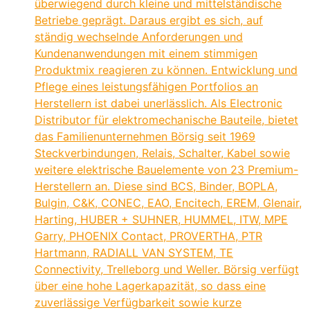
überwiegend durch kleine und mittelständische
Betriebe geprägt. Daraus ergibt es sich, auf
ständig wechselnde Anforderungen und
Kundenanwendungen mit einem stimmigen
Produktmix reagieren zu können. Entwicklung und
Pflege eines leistungsfähigen Portfolios an
Herstellern ist dabei unerlässlich. Als Electronic
Distributor für elektromechanische Bauteile, bietet
das Familienunternehmen Börsig seit 1969
Steckverbindungen, Relais, Schalter, Kabel sowie
weitere elektrische Bauelemente von 23 Premium-
Herstellern an. Diese sind BCS, Binder, BOPLA,
Bulgin, C&K, CONEC, EAO, Encitech, EREM, Glenair,
Harting, HUBER + SUHNER, HUMMEL, ITW, MPE
Garry, PHOENIX Contact, PROVERTHA, PTR
Hartmann, RADIALL VAN SYSTEM, TE
Connectivity, Trelleborg und Weller. Börsig verfügt
über eine hohe Lagerkapazität, so dass eine
zuverlässige Verfügbarkeit sowie kurze