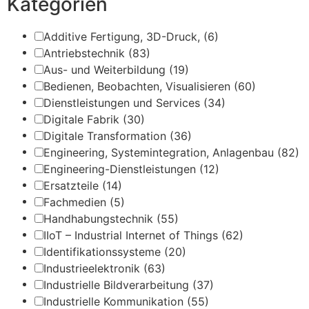
Kategorien
Additive Fertigung, 3D-Druck,
(6)
Antriebstechnik
(83)
Aus- und Weiterbildung
(19)
Bedienen, Beobachten, Visualisieren
(60)
Dienstleistungen und Services
(34)
Digitale Fabrik
(30)
Digitale Transformation
(36)
Engineering, Systemintegration, Anlagenbau
(82)
Engineering-Dienstleistungen
(12)
Ersatzteile
(14)
Fachmedien
(5)
Handhabungstechnik
(55)
IIoT – Industrial Internet of Things
(62)
Identifikationssysteme
(20)
Industrieelektronik
(63)
Industrielle Bildverarbeitung
(37)
Industrielle Kommunikation
(55)