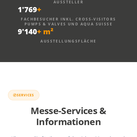
AUSSTELLER
1'769
+
FACHBESUCHER INKL. CROSS-VISITORS
PUMPS & VALVES UND AQUA SUISSE
9'140
+ m²
AUSSTELLUNGSFLÄCHE
SERVICES
Messe-Services &
Informationen