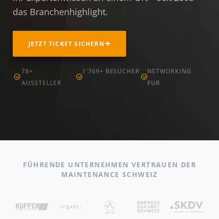
das Branchenhighlight.
JETZT TICKET SICHERN
78+
1'769+ BESUCHER
NETWORKING
AUSSTELLER
PUR
FÜHRENDE UNTERNEHMEN VERTRAUEN DER
MAINTENANCE SCHWEIZ