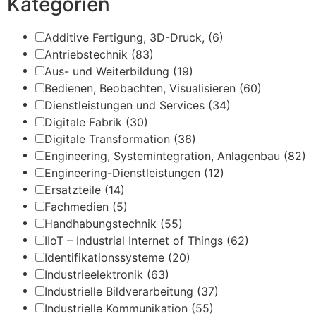
Kategorien
Additive Fertigung, 3D-Druck,
(6)
Antriebstechnik
(83)
Aus- und Weiterbildung
(19)
Bedienen, Beobachten, Visualisieren
(60)
Dienstleistungen und Services
(34)
Digitale Fabrik
(30)
Digitale Transformation
(36)
Engineering, Systemintegration, Anlagenbau
(82)
Engineering-Dienstleistungen
(12)
Ersatzteile
(14)
Fachmedien
(5)
Handhabungstechnik
(55)
IIoT – Industrial Internet of Things
(62)
Identifikationssysteme
(20)
Industrieelektronik
(63)
Industrielle Bildverarbeitung
(37)
Industrielle Kommunikation
(55)