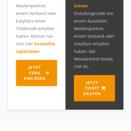
Medienpartner,
keinen
einem Verband oder
Einladungscode von
Easyfairs einen
einem Aussteller,
Ticketcode erhalten
Medienpartner,
haben, können Sie
einem Verband oder
sich hier
kostenfrei
Easyfairs erhalten
registrieren.
haben. Der
Messeeintritt kostet
CHF 30.-
JETZT
CODE
EINLÖSEN
JETZT
TICKET
KAUFEN