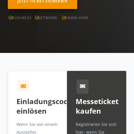
JETZT TICKET SICHERN
BUSINESS
NETWORK
KNOW-HOW
Einladungscode
Messeticket
einlösen
kaufen
Wenn Sie von einem
Registrieren Sie sich
Aussteller,
hier, wenn Sie