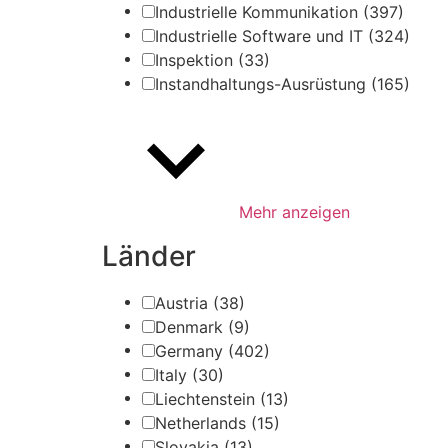
Industrielle Kommunikation
(397)
Industrielle Software und IT
(324)
Inspektion
(33)
Instandhaltungs-Ausrüstung
(165)
Mehr anzeigen
Länder
Austria
(38)
Denmark
(9)
Germany
(402)
Italy
(30)
Liechtenstein
(13)
Netherlands
(15)
Slovakia
(13)