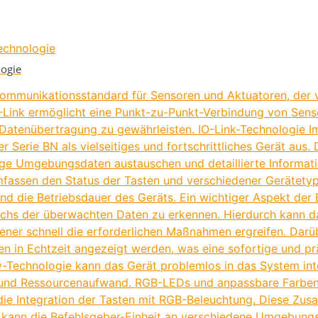
logie
r Kommunikationsstandard für Sensoren und Aktuatoren, de
-Link ermöglicht eine Punkt-zu-Punkt-Verbindung von Sens
 Datenübertragung zu gewährleisten. IO-Link-Technologie I
er Serie BN als vielseitiges und fortschrittliches Gerät au
ige Umgebungsdaten austauschen und detaillierte Informat
umfassen den Status der Tasten und verschiedener Gerätety
 die Betriebsdauer des Geräts. Ein wichtiger Aspekt der B
eichs der überwachten Daten zu erkennen. Hierdurch kann 
iener schnell die erforderlichen Maßnahmen ergreifen. Darü
en in Echtzeit angezeigt werden, was eine sofortige und p
y-Technologie kann das Gerät problemlos in das System int
 und Ressourcenaufwand. RGB-LEDs und anpassbare Farben 
 die Integration der Tasten mit RGB-Beleuchtung. Diese Zus
ch kann die Befehlsgeber-Einheit an verschiedene Umgebun