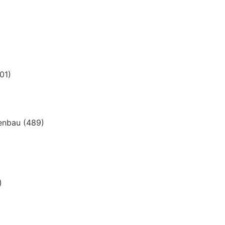
01)
genbau
(489)
)