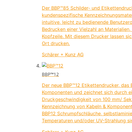
Der BBP™85 Schilder- und Etikettendruck
kundenspezifische Kennzeichnungsmateri
intuitive, leicht zu bedienende Benutzer
Bedrucken einer Vielzahl an Materialien,
Kopfzeile. Mit diesem Drucker lassen sic
Ort drucken.
Schärer + Kunz AG
BBP™12
Der neue BBP™12 Etikettendrucker, das E
Komponenten und zeichnet sich durch ei
Druckgeschwindigkeit von 100 mm/ Seku
Kennzeichnung von Kabeln & Komponenten
BBP12 Schrumpfschläuche, selbstlaminie
Temperaturen und/oder UV-Strahlung si
Schärer + Kunz AG