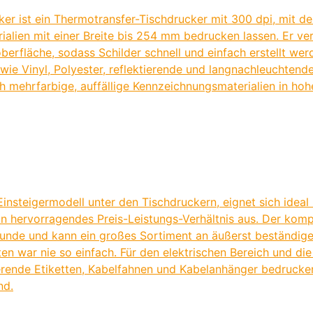
er ist ein Thermotransfer-Tischdrucker mit 300 dpi, mit dem
alien mit einer Breite bis 254 mm bedrucken lassen. Er ve
oberfläche, sodass Schilder schnell und einfach erstellt w
 wie Vinyl, Polyester, reflektierende und langnachleuchtend
h mehrfarbige, auffällige Kennzeichnungsmaterialien in hoh
insteigermodell unter den Tischdruckern, eignet sich idea
n hervorragendes Preis-Leistungs-Verhältnis aus. Der komp
nde und kann ein großes Sortiment an äußerst beständigen
 war nie so einfach. Für den elektrischen Bereich und d
rende Etiketten, Kabelfahnen und Kabelanhänger bedrucken
nd.