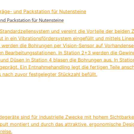
 und Packstation für Nutensteine
ndardzellensystem und vereint die Vorteile der beiden Zell
 in ein Vibrationsfördersystem eingefüllt und mittels Line
h werden die Bohrungen per Vision-Sensor auf Vorhandense
nen Bearbeitungsstationen. In Station 2+3 werden die Gew
 und Düsen in Station 4 blasen die Bohrungen aus. In Stati
eprägt. Ein Entnahmehandling legt die fertigen Teile ansc
nach zuvor festgelegter Stückzahl befüllt.
degeräte sind für industrielle Zwecke mit hohem Sichtbarke
spult montiert und durch das attraktive, ergonomische Des
reise.