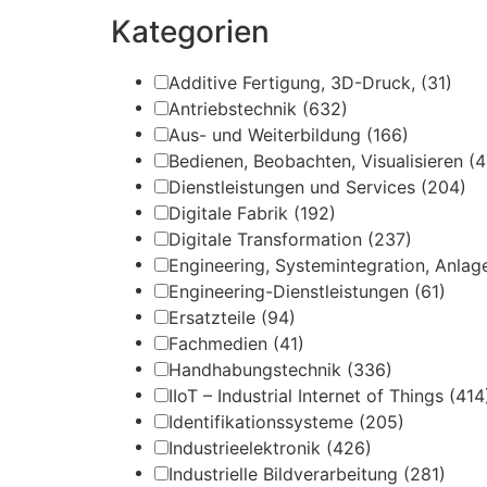
Kategorien
Additive Fertigung, 3D-Druck,
(31)
Antriebstechnik
(632)
Aus- und Weiterbildung
(166)
Bedienen, Beobachten, Visualisieren
(4
Dienstleistungen und Services
(204)
Digitale Fabrik
(192)
Digitale Transformation
(237)
Engineering, Systemintegration, Anla
Engineering-Dienstleistungen
(61)
Ersatzteile
(94)
Fachmedien
(41)
Handhabungstechnik
(336)
IIoT – Industrial Internet of Things
(414
Identifikationssysteme
(205)
Industrieelektronik
(426)
Industrielle Bildverarbeitung
(281)