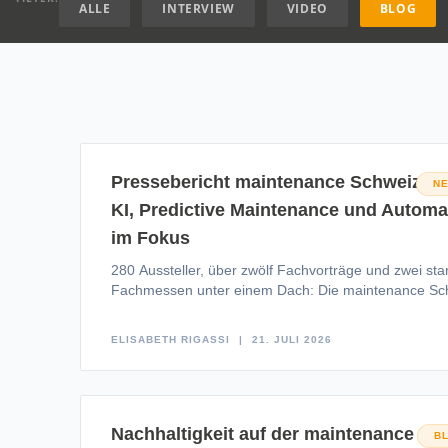
ALLE
INTERVIEW
VIDEO
BLOG
Pressebericht maintenance Schweiz 20
N
KI, Predictive Maintenance und Automa
im Fokus
280 Aussteller, über zwölf Fachvorträge und zwei sta
Fachmessen unter einem Dach: Die maintenance Sc
und die all about automation
ELISABETH RIGASSI
21. JULI 2026
Nachhaltigkeit auf der maintenance
B