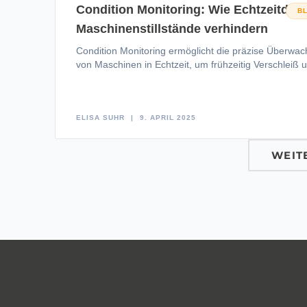
Condition Monitoring: Wie Echtzeitdat
B
Maschinenstillstände verhindern
Condition Monitoring ermöglicht die präzise Überwa
von Maschinen in Echtzeit, um frühzeitig Verschleiß 
drohende Ausfälle zu erkennen. Lernen
ELISA SUHR
9. APRIL 2025
WEIT