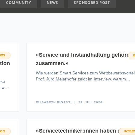
COMMUNITY
NEWS
SPONSORED POST
26:
«Service und Instandhaltung gehören
EWS
tion
zusammen.»
Wie werden Smart Services zum Wettbewerbsvortei
Prof. Jürg Meierhofer zeigt im Interview, warum
rke
Kundennutzen, Daten und neue Servicemodelle die
hweiz
Zukunft
ELISABETH RIGASSI
21. JULI 2026
«Servicetechniker:innen haben eine
LOG
INTER