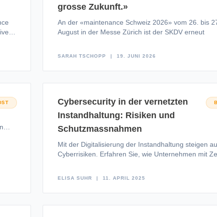
grosse Zukunft.»
nce
An der «maintenance Schweiz 2026» vom 26. bis 2
ive
August in der Messe Zürich ist der SKDV erneut
SARAH TSCHOPP
19. JUNI 2026
Cybersecurity in der vernetzten
OST
Instandhaltung: Risiken und
en
Schutzmassnahmen
ce,
Mit der Digitalisierung der Instandhaltung steigen a
Cyberrisiken. Erfahren Sie, wie Unternehmen mit Ze
Trust-Sicherheitsmodellen, Netzwerksegmentierung
modernster
ELISA SUHR
11. APRIL 2025