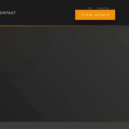
PORTAL →]
DE
ONTAKT
Ticket sichern