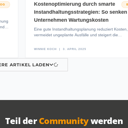
en
Kostenoptimierung durch smarte
LOG
Instandhaltungsstrategien: So senken
Unternehmen Wartungskosten
chung
und
Eine gute Instandhaltungsplanung reduziert Kosten,
vermeidet ungeplante Ausfälle und steigert die
Betriebssicherheit. Erfahren Sie, wie Unternehmen 
präventive Wartung, Predictive
WINNIE KOCH
3. APRIL 2025
ERE ARTIKEL LADEN
Teil der
Community
werden