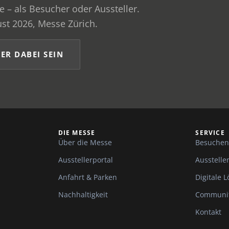
e – als Besucher oder Aussteller.
st 2026, Messe Zürich.
ER DABEI SEIN
DIE MESSE
SERVICE
Über die Messe
Besuche
Ausstellerportal
Ausstelle
Anfahrt & Parken
Digitale 
Nachhaltigkeit
Communi
Kontakt