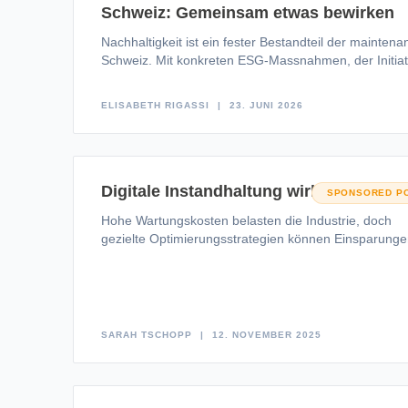
Schweiz: Gemeinsam etwas bewirken
Nachhaltigkeit ist ein fester Bestandteil der maintena
Schweiz. Mit konkreten ESG-Massnahmen, der Initiat
«Act for the Future» und Partnern wie
ELISABETH RIGASSI
23. JUNI 2026
Digitale Instandhaltung wirkt
SPONSORED P
Hohe Wartungskosten belasten die Industrie, doch
gezielte Optimierungsstrategien können Einsparung
ermöglichen. Erfahren Sie, wie Predictive Maintenan
datenbasierte Wartungspläne
SARAH TSCHOPP
12. NOVEMBER 2025