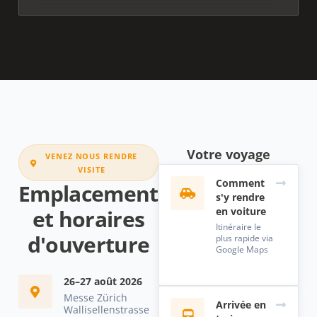
Votre voyage
VENEZ NOUS RENDRE
VISITE
Comment
Emplacement
s'y rendre
en voiture
et horaires
Itinéraire le
d'ouverture
plus rapide via
Google Maps
26–27 août 2026
Messe Zürich
Arrivée en
Wallisellenstrasse