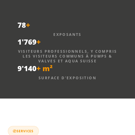
78
+
EXPOSANTS
1'769
+
VISITEURS PROFESSIONNELS, Y COMPRIS
LES VISITEURS COMMUNS À PUMPS &
VALVES ET AQUA SUISSE
9'140
+ m²
SURFACE D'EXPOSITION
SERVICES