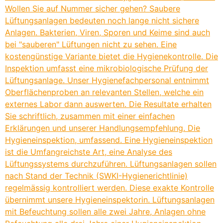
Wollen Sie auf Nummer sicher gehen? Saubere
Lüftungsanlagen bedeuten noch lange nicht sichere
Anlagen. Bakterien, Viren, Sporen und Keime sind auch
bei "sauberen" Lüftungen nicht zu sehen. Eine
kostengünstige Variante bietet die Hygienekontrolle. Die
Inspektion umfasst eine mikrobiologische Prüfung der
Lüftungsanlage. Unser Hygienefachpersonal entnimmt
Oberflächenproben an relevanten Stellen, welche ein
externes Labor dann auswerten. Die Resultate erhalten
Sie schriftlich, zusammen mit einer einfachen
Erklärungen und unserer Handlungsempfehlung. Die
Hygieneinspektion, umfassend. Eine Hygieneinspektion
ist die Umfangreichste Art, eine Analyse des
Lüftungssystems durchzuführen. Lüftungsanlagen sollen
nach Stand der Technik (SWKI-Hygienerichtlinie)
regelmässig kontrolliert werden. Diese exakte Kontrolle
übernimmt unsere Hygieneinspektorin. Lüftungsanlagen
mit Befeuchtung sollen alle zwei Jahre, Anlagen ohne