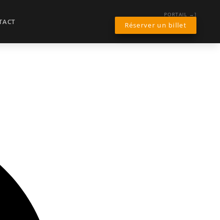
PORTAIL →]
TACT
Réserver un billet