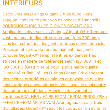
INTÉRIEURS
Découvrez les O-rings Gigant-O® de Kubo – une
solution innovatrice pour vos exigences d'étanchéité.
POURQUOI CHOISIR LES O-RINGS GIGANT-O® ?
Applications diverses: les O-rings Gigant-O® offrent une
vaste gamme de diamètres intérieurs (dès 200 mm),
sans les restrictions des joints toriques conventionnels.
Précision et sûreté de fonctionnement: nos joints
toriques Gigant-O® remplissent les exigences très
strictes en matière de tolérances selon ISO 3601-1 et
ISO 3601-3 (Grad N et S) pour la plus haute qualité
Durabilité et fiabilité Les O-rings Gigant-O® disposent
des mêmes propriétés chimiques et physiques que les
joints toriques conventionnels. Vous avez le choix entre
de nombreux matériaux, y-inclues des variantes
certifiées FDA. HBR / HNBR EPDM / EPDM PEROX FPM /
FFPM CR FEPM AFLAS VQM Avantageux et sans frais
d'outillages: Gigant-O® réduit les coûts, car on évite les