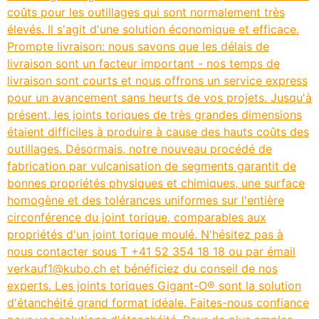
coûts pour les outillages qui sont normalement très
élevés. Il s'agit d'une solution économique et efficace.
Prompte livraison: nous savons que les délais de
livraison sont un facteur important - nos temps de
livraison sont courts et nous offrons un service express
pour un avancement sans heurts de vos projets. Jusqu'à
présent, les joints toriques de très grandes dimensions
étaient difficiles à produire à cause des hauts coûts des
outillages. Désormais, notre nouveau procédé de
fabrication par vulcanisation de segments garantit de
bonnes propriétés physiques et chimiques, une surface
homogène et des tolérances uniformes sur l'entière
circonférence du joint torique, comparables aux
propriétés d'un joint torique moulé. N'hésitez pas à
nous contacter sous T +41 52 354 18 18 ou par émail
verkauf1@kubo.ch et bénéficiez du conseil de nos
experts. Les joints toriques Gigant-O® sont la solution
d'étanchéité grand format idéale. Faites-nous confiance