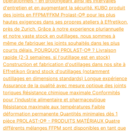
opérationnels – en prolongeant ainsi les intervalles
d'entretien et en augmentant la sécurité. KUBO produit
des joints en FFPM/FFKM Prolast-O® pour les plus
hautes exigences dans ses propres ateliers à Effretikon,
près de Zurich. Grâce à notre experience pluriannuelle
et notre vaste stock en outillages, nous sommes à
même de fabriquer les joints souhaités dans les plus
courts délais. POURQUOI PROLAST-O® ? Livraison
rapide (2-3 semaines, si l'outillage est en stock)
Construction et fabrication d'outillages dans nos site à
Effretikon Grand stock d'outillages (notamment
outillages en dimensions standards) Longue expérience
Assurance de la qualité avec mesure optique des joints
toriques Résistance chimique maximale Conformités
pour l'industrie alimentaire et pharmaceutique
Résistance maximale aux températures Faible
déformation permanente Quantités minimales dès 1
pièce PROLAST-O® - PRODUITS MATÉRIAUX Quatre
différents mélanges FFPM sont disponibles en tant que