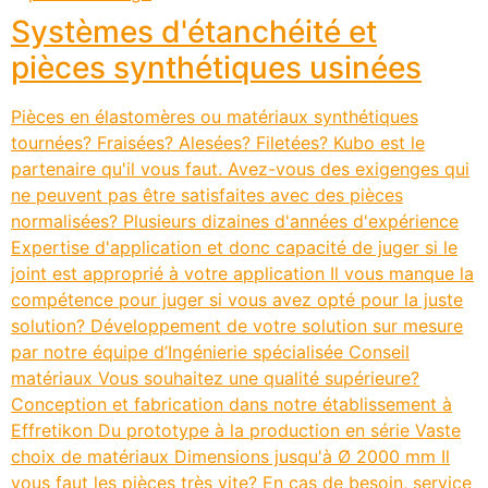
Systèmes d'étanchéité et
pièces synthétiques usinées
Pièces en élastomères ou matériaux synthétiques
tournées? Fraisées? Alesées? Filetées? Kubo est le
partenaire qu'il vous faut. Avez-vous des exigenges qui
ne peuvent pas être satisfaites avec des pièces
normalisées? Plusieurs dizaines d'années d'expérience
Expertise d'application et donc capacité de juger si le
joint est approprié à votre application Il vous manque la
compétence pour juger si vous avez opté pour la juste
solution? Développement de votre solution sur mesure
par notre équipe d’Ingénierie spécialisée Conseil
matériaux Vous souhaitez une qualité supérieure?
Conception et fabrication dans notre établissement à
Effretikon Du prototype à la production en série Vaste
choix de matériaux Dimensions jusqu'à Ø 2000 mm Il
vous faut les pièces très vite? En cas de besoin, service